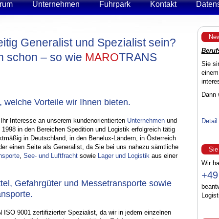
trum
Unternehmen
Fuhrpark
Kontakt
Daten
Ne
tig Generalist und Spezialist sein?
Beruf
n schon – so wie
MARO
TRANS
Sie si
einem
intere
Dann 
, welche Vorteile wir Ihnen bieten.
Ihr Interesse an unserem kundenorientierten
Unternehmen
und
Detail
t 1998 in den Bereichen Spedition und Logistik erfolgreich tätig
ktmäßig in Deutschland, in den Benelux-Ländern, in Österreich
der einen Seite als Generalist, da Sie bei uns nahezu sämtliche
Sie
nsporte
,
See- und Luftfracht
sowie
Lager und Logistik
aus einer
Wir ha
+49
ttel, Gefahrgüter und Messetransporte sowie
beantw
nsporte.
Logist
ISO 9001 zertifizierter Spezialist, da wir in jedem einzelnen