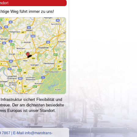
ndort
chtige Weg führt immer zu uns!
Infrastruktur sichert Flexibilität und
treue. Der am dichtesten besiedelte
eis Europas ist unser Standort.
 7867 | E-Mail
info@marotrans-