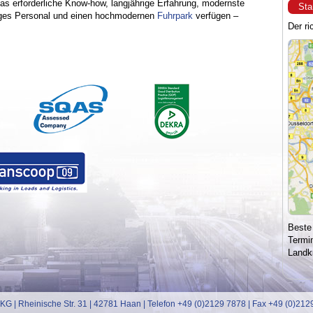
as erforderliche Know-how, langjährige Erfahrung, modernste
Sta
higes Personal und einen hochmodernen
Fuhrpark
verfügen –
Der ri
Beste 
Termin
Landkr
| Rheinische Str. 31 | 42781 Haan | Telefon +49 (0)2129 7878 | Fax +49 (0)2129